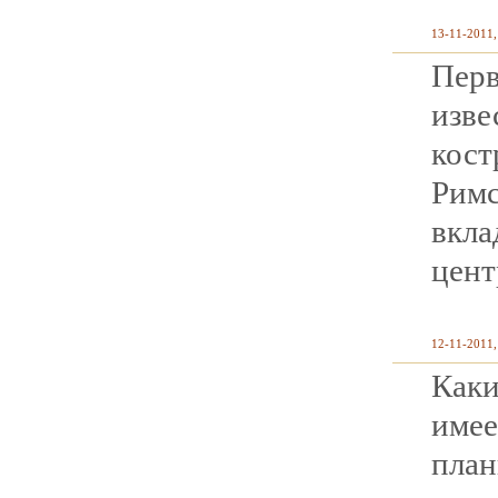
13-11-2011,
Пер
изве
кост
Рим
вкл
цент
12-11-2011,
Как
име
пла