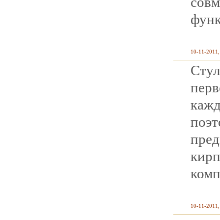
со
функ
10-11-2011,
Сту
пер
каж
поэ
пред
кир
ком
10-11-2011,