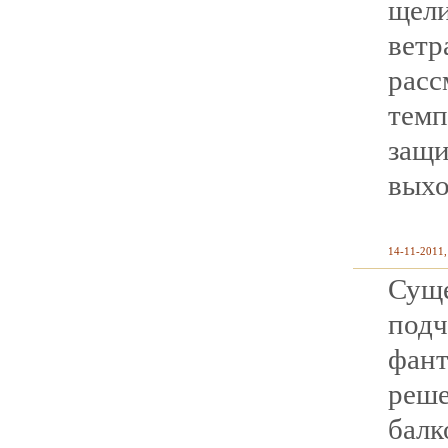
щели
вет
расс
тем
за
выхо
14-11-2011,
Суще
под
фант
реш
балк