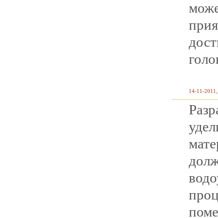
мож
прия
дос
голо
14-11-2011,
Разр
удел
мат
дол
водо
про
пом