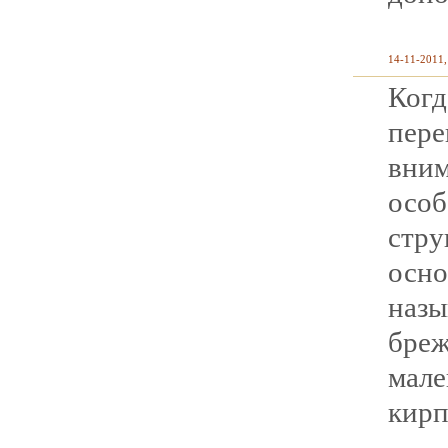
14-11-2011,
Ко
пере
вни
осо
стру
осн
на
бреж
мал
кирп