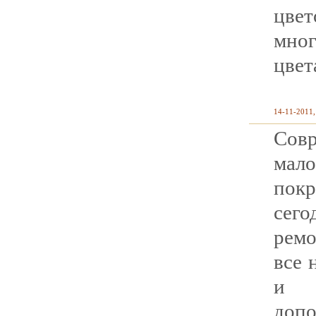
цв
мног
цвет
14-11-2011,
Сов
мал
покр
сего
рем
все 
и б
допо