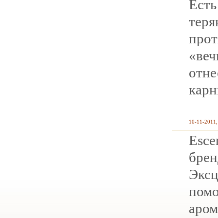
Ест
тер
прот
«ве
отн
карн
10-11-2011,
Esc
бре
Экс
помо
аро