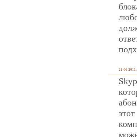
блок
любо
до
отв
подх
21-06-2011,
Skyp
кот
або
это
ком
можн