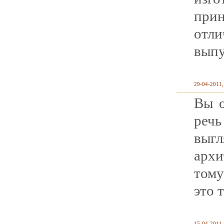
при
отл
выпу
29-04-2011,
Вы о
реч
выг
архи
тому
это 
15-04-2011,