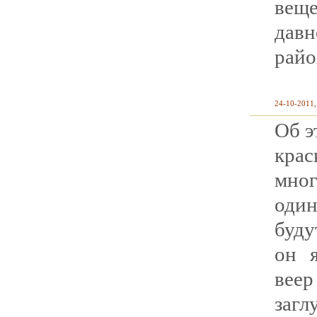
веще
дав
райо
24-10-2011,
Об э
крас
мно
один
буду
он 
вее
загл