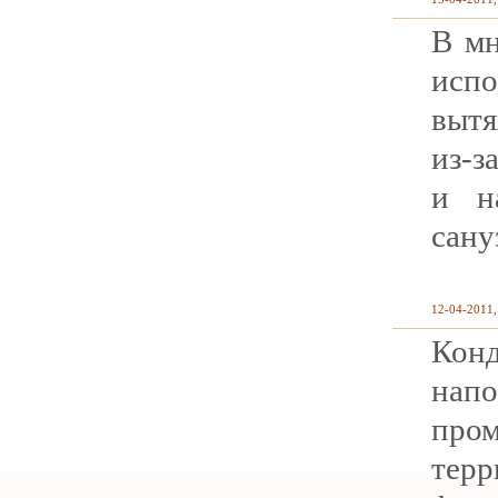
В м
исп
вытя
из-з
и н
сану
12-04-2011,
Ко
напо
пром
терр