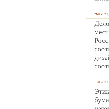
21-06-2011,
Дело
мес
Рос
соо
диза
соот
19-06-2011,
Этик
бум
изго