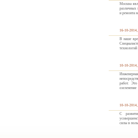
Москва явл
различных 
и ремонта н
16-10-2014,
В наше вре
Специалис
технологий 
10-10-2014,
Инженерная
непосредст
работ. Эт
озеленение
10-10-2014,
С развити
усовершенс
силы в поль