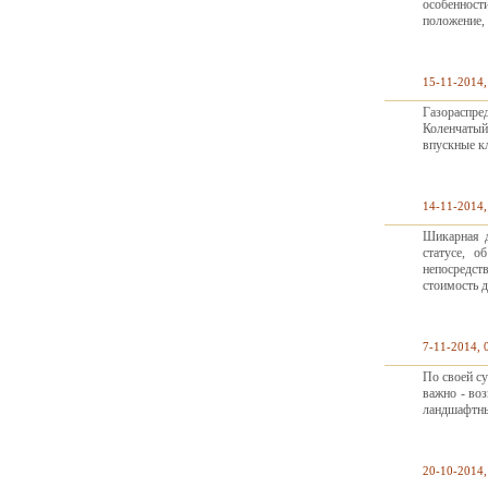
особеннос
положение,
15-11-2014,
Газораспре
Коленчатый
впускные к
14-11-2014,
Шикарная д
статусе, 
непосредст
стоимость 
7-11-2014, 
По своей су
важно - воз
ландшафтны
20-10-2014,