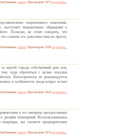
Опубликовал:
remont
| Просмотров: 1672
подробнее...
дставителями современного поколения,
ю, выступает неправильное обращение к
боте. Полагаю, не стоит говорить, что
что сломать его довольно-таки не просто,
Опубликовал:
remont
| Просмотров: 3198
подробнее...
 за чертой города собственный дом или,
том, куда обратиться с целью покупки
отать. Категорически не рекомендуется
лами, в особенности, когда вопрос встает
Опубликовал:
remont
| Просмотров: 1642
подробнее...
ривнесения в его интерьер прогрессивных
 в дизайне помещений. Воспользовавшись
а квартиры, вы сможете предварительно
Опубликовал:
remont
| Просмотров: 1676
подробнее...