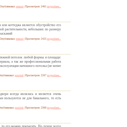
Опубликовал:
remont
| Просмотров: 2461
подробнее...
 или коттеджа является обустройство его
ой растительности, небольших по размеру
зысканий
Опубликовал:
remont
| Просмотров: 2425
подробнее...
атяжной потолок любой формы и площади:
ериала, а так же профессиональная работа
ксплуатации натяжного потолка (не менее
публиковал:
potolok
| Просмотров: 2267
подробнее...
вери всегда являлась и является очень
и пользуются не для банального, то есть
публиковал:
potolok
| Просмотров: 2360
подробнее...
, то его можно покрасить. Но лучше всего