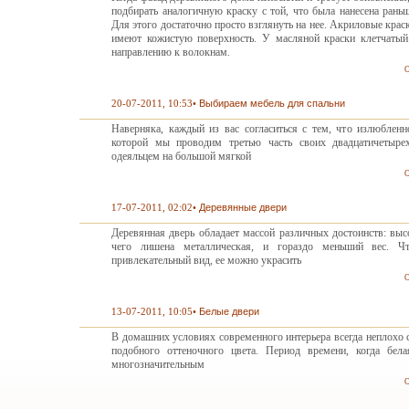
подбирать аналогичную краску с той, что была нанесена раньш
Для этого достаточно просто взглянуть на нее. Акриловые кра
имеют кожистую поверхность. У масляной краски клетчатый 
направлению к волокнам.
О
20-07-2011, 10:53
•
Выбираем мебель для спальни
Наверняка, каждый из вас согласиться с тем, что излюбленн
которой мы проводим третью часть своих двадцатичетырех
одеяльцем на большой мягкой
О
17-07-2011, 02:02
•
Деревянные двери
Деревянная дверь обладает массой различных достоинств: высо
чего лишена металлическая, и гораздо меньший вес. Ч
привлекательный вид, ее можно украсить
О
13-07-2011, 10:05
•
Белые двери
В домашних условиях современного интерьера всегда неплохо 
подобного оттеночного цвета. Период времени, когда бел
многозначительным
О