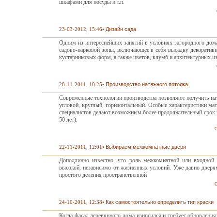
шкафами для посуды и т.п.
23-03-2012, 15:46
•
Дизайн сада
Одним из интереснейших занятий в условиях загородного дома
садово-парковой зоны, включающее в себя высадку декоративн
кустарниковых форм, а также цветов, клумб и архитектурных и
28-11-2011, 10:25
•
Производство натяжного потолка
Современные технологии производства позволяют получить н
угловой, круглый, горизонтальный. Особые характеристики мат
специалистов делают возможным более продолжительный срок э
50 лет).
О
22-11-2011, 12:01
•
Выбираем межкомнатные двери
Доподлинно известно, что роль межкомнатной или входной д
высокой, независимо от жизненных условий. Уже давно дверям
простого деления пространственной
О
24-10-2011, 12:38
•
Как самостоятельно определить тип краски
Когда фасад деревянного дома износился и требует обновления