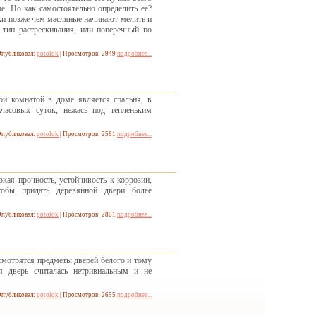
е. Но как самостоятельно определить ее?
ски позже чем масляные начинают мелить и
тип растрескивания, или поперечный по
публиковал:
potolok
| Просмотров: 2949
подробнее...
ой комнатой в доме является спальня, в
часовых суток, нежась под тепленьким
публиковал:
potolok
| Просмотров: 2581
подробнее...
кая прочность, устойчивость к коррозии,
тобы придать деревянной двери более
публиковал:
potolok
| Просмотров: 2801
подробнее...
смотрятся предметы дверей белого и тому
ая дверь считалась нетривиальным и не
публиковал:
potolok
| Просмотров: 2655
подробнее...