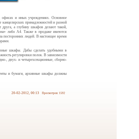
, офисах и иных учреждениях. Основное
е канцелярских принадлежностей и разной
 друга, а глубину шкафов делают такой,
она» либо А4. Также в продаже имеются
а посторонних людей. В настоящее время
орами.
ивные шкафы. Дабы сделать удобными в
жность регулировки полок. В зависимости
но-, двух- и четырехсекционные, сборно-
менты и бумаги, архивные шкафы должны
20-02-2012, 00:13
Просмотров: 1592