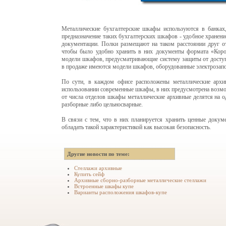
Металлические бухгалтерские шкафы используются в банках
предназначение таких бухгалтерских шкафов - удобное хранени
документации. Полки размещают на таком расстоянии друг от
чтобы было удобно хранить в них документы формата «Кор
модели шкафов, предусматривающие систему защиты от доступ
в продаже имеются модели шкафов, оборудованные электрозап
По сути, в каждом офисе расположены металлические арх
использовании современные шкафы, в них предусмотрена возмо
от числа отделов шкафы металлические архивные делятся на од
разборные либо цельносварные.
В связи с тем, что в них планируется хранить ценные доку
обладать такой характеристикой как высокая безопасность.
Другие новости по теме:
Стеллажи архивные
Купить сейф
Архивные сборно-разборные металлические стеллажи
Встроенные шкафы купе
Варианты расположения шкафов-купе