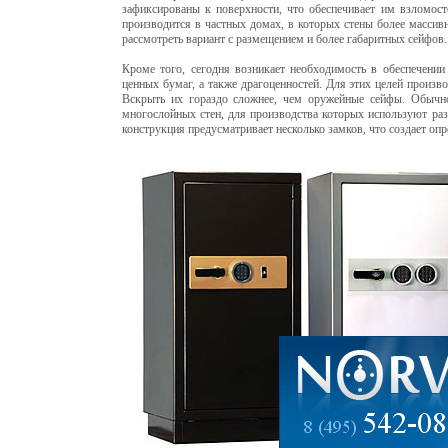
зафиксированы к поверхности, что обеспечивает им взломост
производится в частных домах, в которых стены более массивн
рассмотреть вариант с размещением и более габаритных сейфов.
Кроме того, сегодня возникает необходимость в обеспечени
ценных бумаг, а также драгоценностей. Для этих целей произв
Вскрыть их гораздо сложнее, чем оружейные сейфы. Обычн
многослойных стен, для производства которых используют ра
конструкция предусматривает несколько замков, что создает о