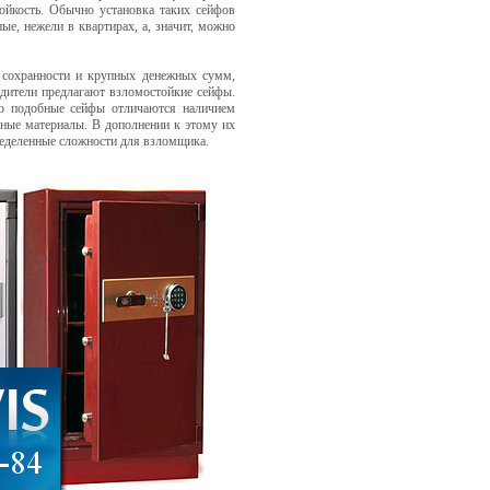
ойкость. Обычно установка таких сейфов
ые, нежели в квартирах, а, значит, можно
и сохранности и крупных денежных сумм,
одители предлагают взломостойкие сейфы.
о подобные сейфы отличаются наличием
зные материалы. В дополнении к этому их
пределенные сложности для взломщика.