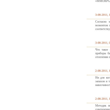
«MMORPG». 
3-08-2011, 
Согласно 
моментом п
соответств
3-08-2011, 
Что такое 
приборы бы
отопления 
2-08-2011, 
Ни для ког
запахов и 
навязчивос
2-08-2011, 
Методик п
совершенно