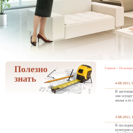
Полезно
Главная
»
Полезные
знать
4-08-2011, 
В настояще
они осущес
жилья и её 
3-08-2011, 
В последне
культурно-