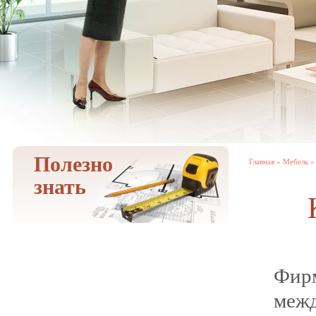
Полезно
Главная
»
Мебель
» 
знать
Фи
меж