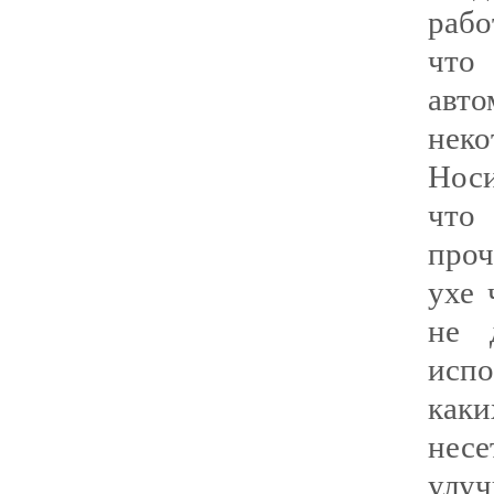
рабо
что
авто
нек
Носи
что
проч
ухе 
не 
испо
каки
нес
улуч