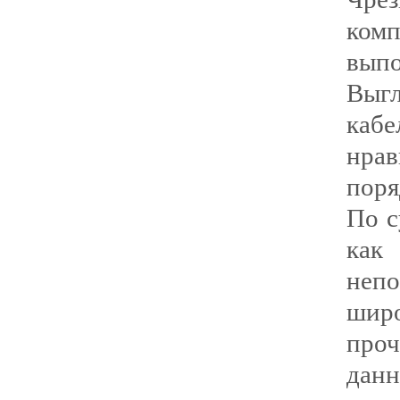
ком
вып
Выг
кабе
нра
поря
По с
ка
неп
широ
про
дан