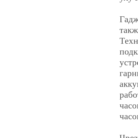
Гад
так
Техн
под
уст
гар
акк
рабо
часо
часо
Чре