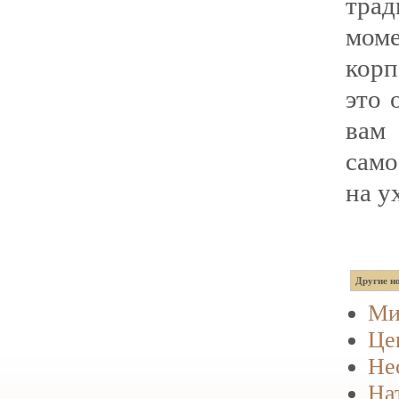
тра
мом
кор
это 
вам 
само
на у
Другие но
Ми
Це
Не
На