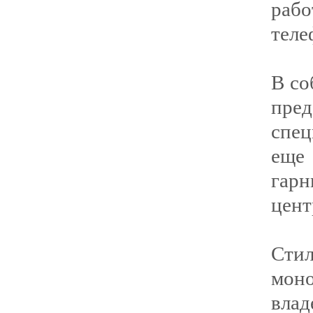
раб
теле
В со
пре
спец
еще
гар
цент
Стил
мон
вла