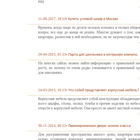
вид
11-09-2017, 18:53
•
Купить угловой шкаф в Москве
Времена, когда люди по десять человек ютились в тесных обще
вопрос все еще до конца не решен. Многие думают о том, как
квартиры, разместив в ней необходимое, но не загромоздив те
29-04-2015, 01:53
•
Парта для школьника в интерьере комнаты
На многих сайтах можно найти информацию о правильной поса
росту, но почему-то очень редко упоминается о правильной ор
для школьника.
24-03-2015, 10:13
•
Что собой представляет корпусная мебель?
Корпусная мебель представляет собой конструкции обладающи
всего шкафы, столы, полки, тумбы и прочие изделия из мебе
отнести к корпусной мебели. Она просто не имеет жесткой осн
30-11-2014, 00:22
•
Ламинированные двери эконом класса
Для разграничения пространства жилого дома, квартиры или 
целью установки комплект ламинированных дверей межкомн