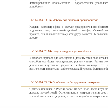
ламинированные межкомнатные - дорогостоящее удовольст
приобрести
14-11-2014, 11:36
•
Мебель для офиса от производителя
Каждый владелец офиса в статусе предприимчивого бизнесм
подшефных ему помещений удобной и комфортабельной меб
прочего, еще и экологическому стандарту качества. К сожален
просто
16-10-2014, 23:10
•
Подсветки для зеркал в Москве
У каждого прибора для освещения в доме имеется своя отдельн
способствуют более насыщенному, ровному свету. Разные мо
дополняют внутреннее убранство любого жилища. Это п
возможность поднять на наиболее высокий уровень функции обы
15-10-2014, 22:39
•
Особенности беспружинных матрасов
Орматек появился в России более 10 лет назад. Используя пе
доверие потребителей. Ортопедические матрасы заняли свое 
крепкий сон – залог здоровья, а спать на неудобном матрасе тяж