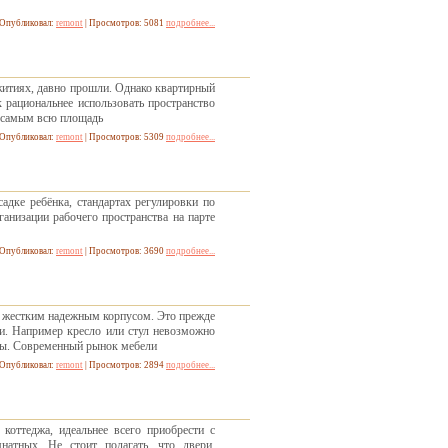
Опубликовал:
remont
| Просмотров: 5081
подробнее...
житиях, давно прошли. Однако квартирный
 рациональнее использовать пространство
м самым всю площадь
Опубликовал:
remont
| Просмотров: 5309
подробнее...
дке ребёнка, стандартах регулировки по
ганизации рабочего пространства на парте
Опубликовал:
remont
| Просмотров: 3690
подробнее...
е жестким надежным корпусом. Это прежде
ли. Например кресло или стул невозможно
овы. Современный рынок мебели
Опубликовал:
remont
| Просмотров: 2894
подробнее...
коттеджа, идеальнее всего приобрести с
атных. Не стоит полагать, что двери,