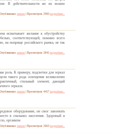
вие. В действительности же их можно
Опубликовал:
remont
| Просмотров: 2983
подробнее...
ена испытывает желание к обустройству
елью, соответствующей, помимо всего
ию, на поприще российского рынка, не так
Опубликовал:
remont
| Просмотров: 2845
подробнее...
ая роль. К примеру, подсветки для зеркал
дели такого рода освещения великолепно
рактичный, стильный элемент, дающий
чного зеркала.
Опубликовал:
remont
| Просмотров: 4457
подробнее...
редовое оборудование, он смог завоевать
место в спальнях населения. Здоровый и
ело, организм
Опубликовал:
remont
| Просмотров: 2663
подробнее...