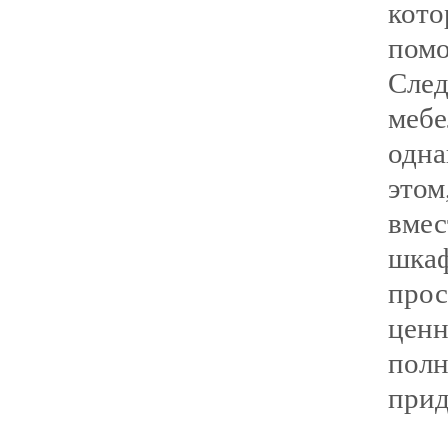
кото
помо
Сле
мебе
одна
это
вмес
шка
прос
цен
пол
прид