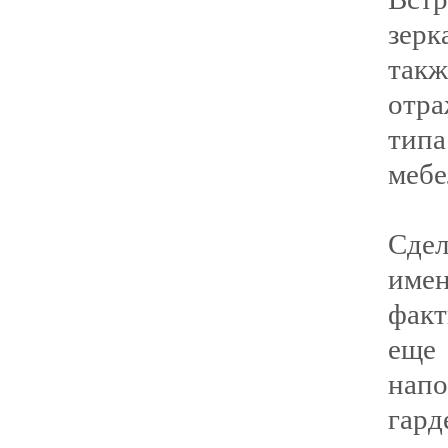
зерк
такж
отр
тип
мебе
Сде
име
факт
еще
напо
гард