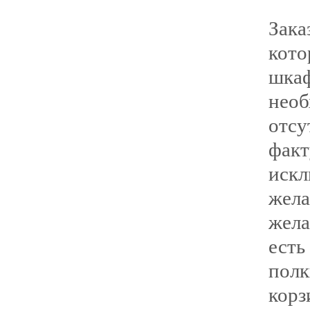
Зак
кот
шка
нео
отс
фак
иск
жела
жела
ест
пол
кор