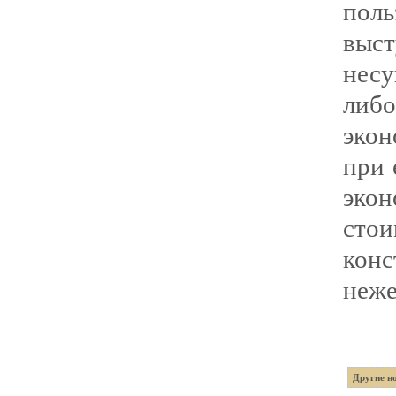
пол
выст
нес
либ
эко
при 
эко
сто
конс
неже
Другие но