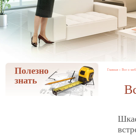
Полезно
Главная
»
Все о ме
знать
В
Шка
встр