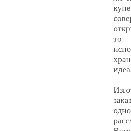
куп
сов
откр
то 
исп
хра
идеа
Изг
зака
одн
рас
Встр