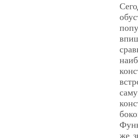
Сег
обу
попу
впи
срав
наи
кон
вст
саму
кон
боко
Функ
же з