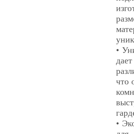
изг
раз
мат
уник
• Ун
дае
разл
что 
ком
выс
гард
• Эк
для