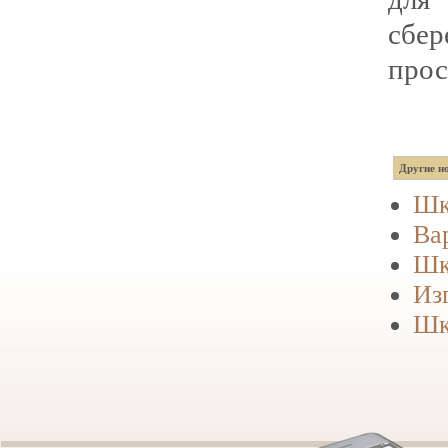
сбе
прос
Другие но
Шк
Ва
Шк
Из
Шк