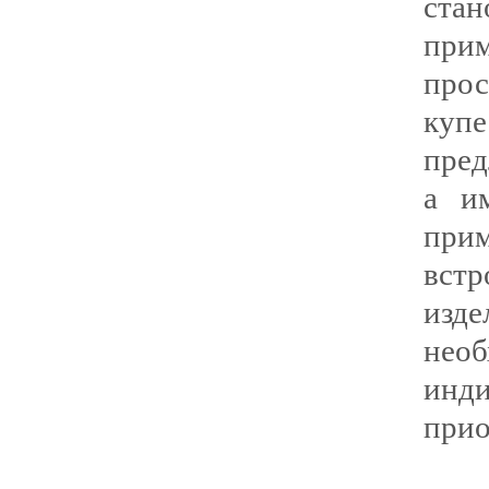
стан
при
прос
куп
пред
а и
при
вст
изде
не
инд
прио