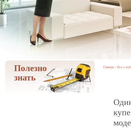
Полезно
Главная
»
Все о ме
знать
Один
куп
мод