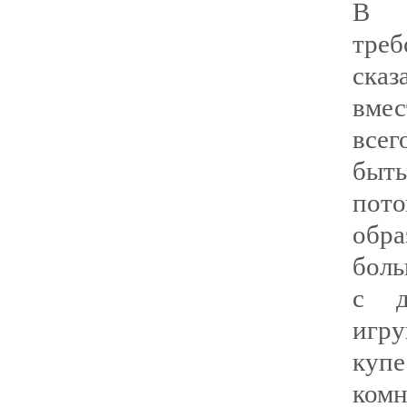
В д
треб
сказ
вмес
всег
быть
пото
обра
боль
с д
игр
купе
ком