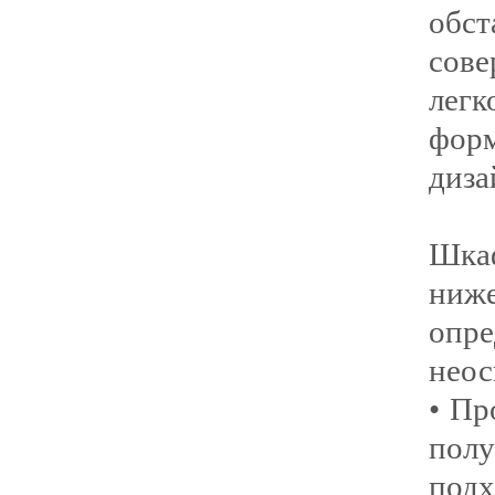
обст
сов
легк
фор
диза
Шкаф
ни
оп
неос
• Пр
пол
под