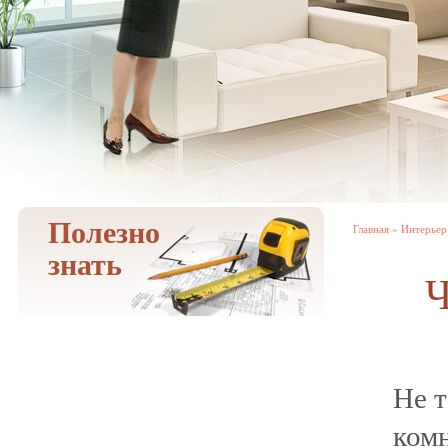
Полезно
Главная
»
Интерьер
знать
Ч
Не т
комн