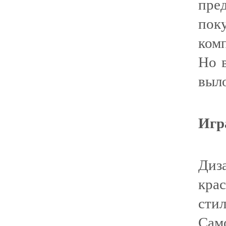
пре
по
комп
Но в
выл
Игр
Диз
кра
сти
Сам