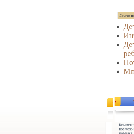
Другие но
Де
Ин
Дет
ре
По
Мя
Коммент
возможн
публика