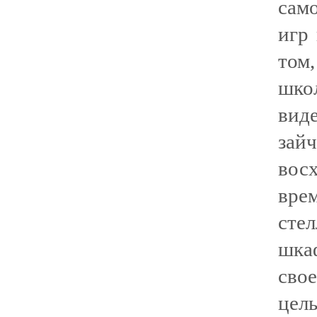
сам
игр 
том
шко
вид
зай
вос
вре
сте
шка
сво
цел