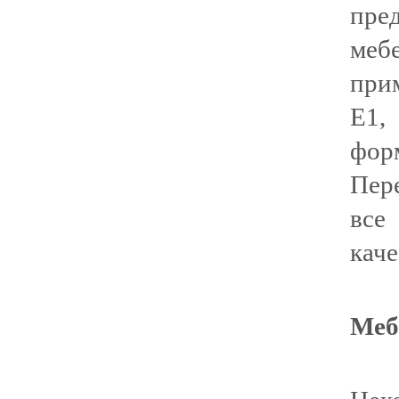
пре
меб
при
Е1
фор
Пер
все
кач
Меб