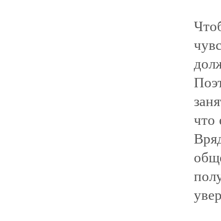
Что
чув
дол
Поэ
заня
что 
Вря
общ
пол
увер