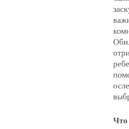
зас
важ
ком
Оби
отр
реб
пом
ос
выбр
Что