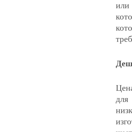
или
кот
кот
треб
Деш
Цен
для
низ
изг