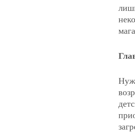
лиш
нек
мага
Глав
Нуж
возр
дет
при
заг