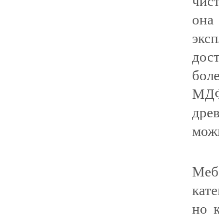
чист
она
экс
дос
бол
МД
дре
можн
Меб
кате
но 