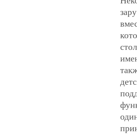
Нек
зар
вме
кот
сто
име
так
дет
под
фун
оди
при