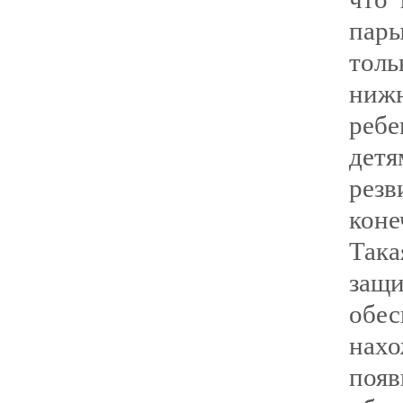
пары
тол
ниж
реб
дет
рез
коне
Така
защи
обе
нахо
появ