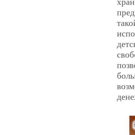
хра
пред
так
исп
дет
своб
поз
бо
возм
дене