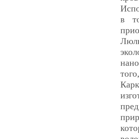
Испо
в т
прио
Люл
эко
нано
того
Карк
изг
пре
при
кот
вол