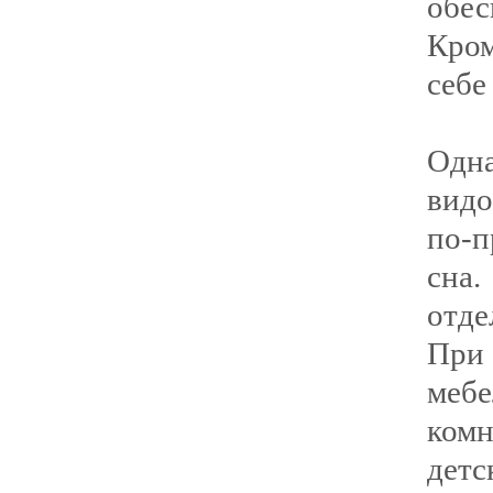
обес
Кро
себе
Одн
видо
по-п
сна.
отде
При 
мебе
комн
дет