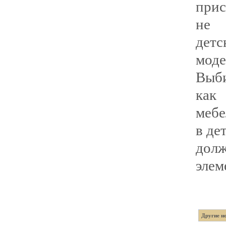
прис
не 
детс
мод
Выби
как
мебе
в де
долж
элем
Другие но