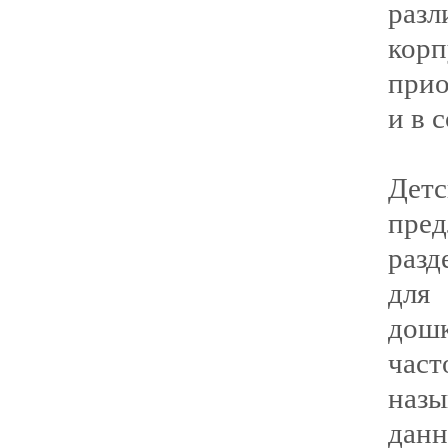
разл
кор
прио
и в 
Дет
пре
разд
для
дош
час
наз
дан