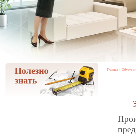
Полезно
Главная
»
Обустро
знать
Про
пре