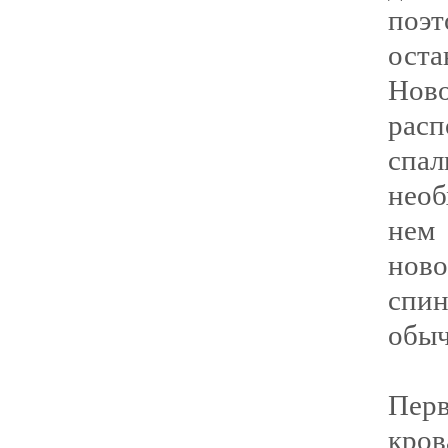
поэ
оста
Нов
расп
спа
необ
нем
нов
спин
обыч
Перв
кро