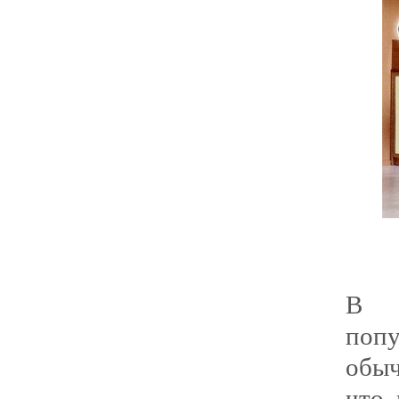
В п
поп
обыч
что 