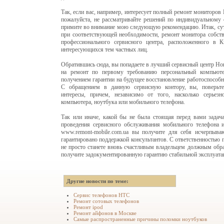
Так, если вас, например, интересует полный ремонт мониторов
пожалуйста, не рассматривайте решений по индивидуальному
примите во внимание мою следующую рекомендацию. Итак, суть
при соответствующей необходимости, ремонт монитора собст
профессионального сервисного центра, расположенного в 
интересующихся тем частных лиц.
Обратившись сюда, вы попадаете в лучший сервисный центр Нок
на ремонт по первому требованию персональный компьюте
получением гарантии на будущее восстановление работоспособн
С обращением в данную сервисную контору, вы, поверьте
интересы, причем, независимо от того, насколько серьез
компьютера, ноутбука или мобильного телефона.
Так или иначе, какой бы не была стоящая перед вами задач
проведения сервисного обслуживания мобильного телефона и
www.remont-mobile.com.ua вы получите для себя исчерпыва
гарантировано поддержкой консультантов. С ответственностью
не просто станете вновь счастливым владельцем должным обр
получите задокументированную гарантию стабильной эксплуата
Другие новости по теме:
Сервис телефонов HTC
Ремонт сотовых телефонов
Ремонт ipod
Ремонт айфонов в Москве
Самые распространенные причины поломки ноутбуков