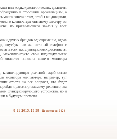
 Киев или жидкокристаллических дисплеев,
 обращению к сторонним организациям, а
 моего совета в том, чтобы вы доверили,
венного компьютера опытному мастеру из
Киеве, но принимающего заказы у всех
иа и других брендов одновременно, отдав
р, ноутбук или же сотовый телефон с
ости и всех эксплуатационных достоинств.
, максимизируете свои индивидуальные
ной является поломка вашего монитора
а, компилирующая реальной надобностью
ли монитора компьютера, например, тут
ющие ответы на все вопросы, что будет
 подойдя к рассматриваемому решению, вы
азом функционирующего устройства, но и
ции в будущем времени.
8-11-2013, 13:58
Просмотров: 3429