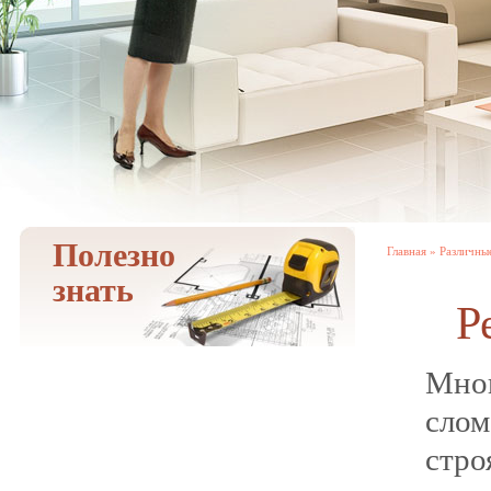
Полезно
Главная
»
Различны
знать
Р
Мно
сло
стр