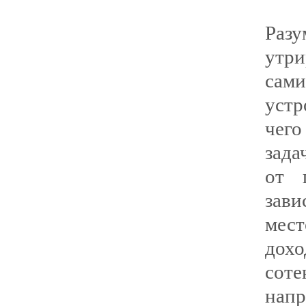
Разу
утри
сам
уст
чего
зада
от 
зав
мест
дох
сот
напр