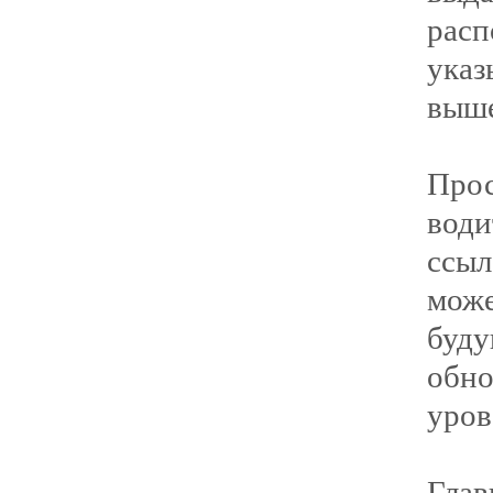
ра
указ
выше
Прос
води
ссы
мож
буд
обн
уров
Гла