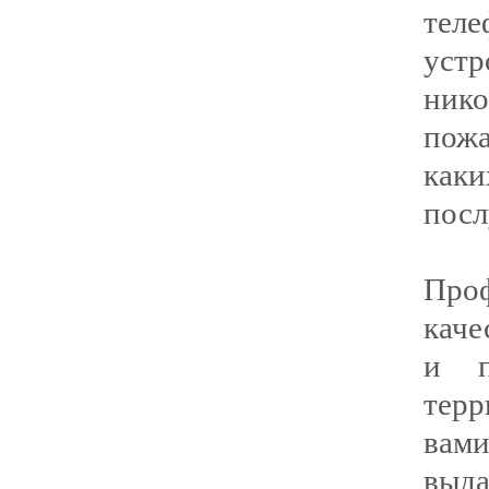
тел
уст
ник
пож
каки
посл
Пр
каче
и п
терр
вами
выд