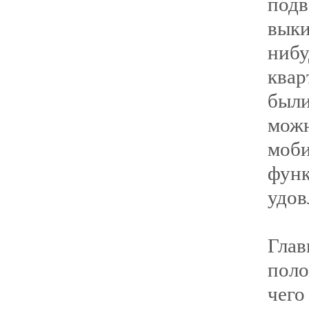
под
выки
ниб
ква
был
мож
моб
фу
удов
Гла
поло
чего