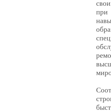
свои
при
нав
обра
сп
обс
рем
выс
миро
Соо
стро
быс