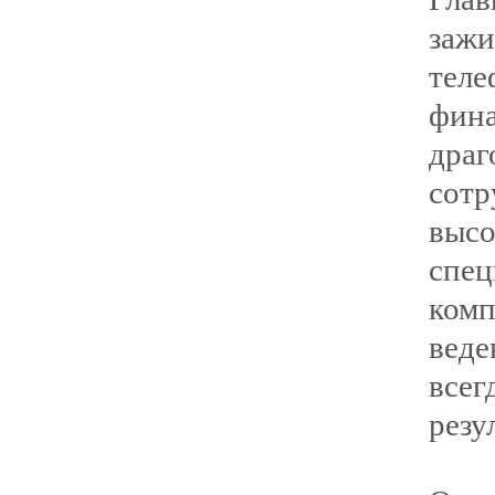
заж
теле
фин
дра
с
выс
спе
комп
вед
все
резу