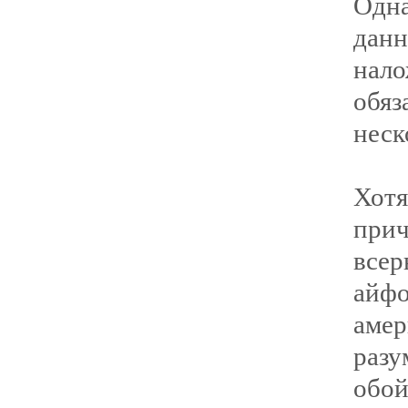
Одна
дан
нал
обя
неск
Хот
прич
все
ай
аме
разу
обой