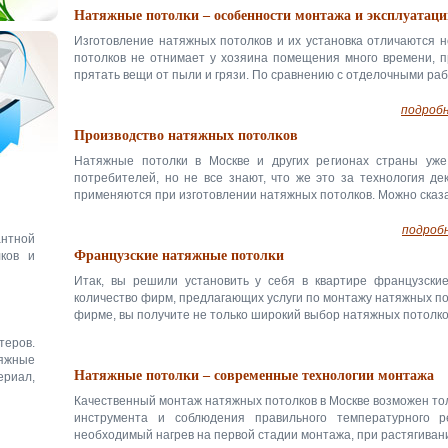
Натяжные потолки – особенности монтажа и эксплуатаци
Изготовление натяжных потолков и их установка отличаются 
потолков не отнимает у хозяина помещения много времени, п
прятать вещи от пыли и грязи. По сравнению с отделочными раб
подробн
Производство натяжных потолков
Натяжные потолки в Москве и других регионах страны уже
потребителей, но не все знают, что же это за технология де
применяются при изготовлении натяжных потолков. Можно сказат
подробн
антной
Французские натяжные потолки
ков и
Итак, вы решили установить у себя в квартире французски
количество фирм, предлагающих услуги по монтажу натяжных по
фирме, вы получите не только широкий выбор натяжных потолков,
теров.
яжные
Натяжные потолки – современные технологии монтажа
ериал,
Качественный монтаж натяжных потолков в Москве возможен тол
инструмента и соблюдения правильного температурного 
необходимый нагрев на первой стадии монтажа, при растягивании 