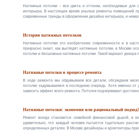
Натяжные потолки – все цвета и оттенки, необходимые для 
интерьера. В настоящее время унылые ремонты помещений пр
современные тренды в оформлении дизайна интерьера, и немалов
История натяжных потолков
Натяжные потолки это изобретение современности и в нас
прекрасно знает, как выглядят натяжные потолки, в Москве о
потолки и бесшовные натяжные потолки. Такой вариант декора по
Натяжные потолки в процессе ремонта
В ходе ремонта мы обдумываем все детали, обсуждаем аксес
потолке задумываемся в последнюю очередь. Хотя именно от 
зависеть эффект всего ремонта. Потолок подчеркивает достоинст
Натяжные потолки: экономия или рациональный подход
Ремонт всегда становится семейной финансовой дырой, в ко
удивительно, что каждый человек пытается тщательно рассчит
определенных деталях. В Москве дизайнеры и архитекторы прих