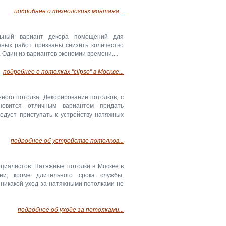
подробнее о технологиях монтажа...
льный вариант декора помещений для
чных работ призваны снизить количество
Один из вариантов экономии времени....
подробнее о потолках "clipso" в Москве...
ого потолка. Декорирование потолков, с
ановится отличным вариантом придать
едует приступать к устройству натяжных
подробнее об устройстве потолков...
циалистов. Натяжные потолки в Москве в
ни, кроме длительного срока службы,
 никакой уход за натяжными потолками не
подробнее об уходе за потолками...