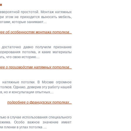
и
невероятной простотой. Монтаж натяжных
ри этом не приходится выносить мебель,
отами, которые занимают....
ее об особенностях монтажа потолков...
 достаточно давно получили признание
корирования потолка, и какие материалы
ь, что свою историю....
ее о производстве натяжных потолков...
е натяжные потолки. В Москве огромное
толков. Однако, доверив эту работу нашей
 но и консультации опытных....
подробнее о французских потолках...
ько в случае использования специального
режима. Особо важное значение имеет
пленки в углах потолка ....