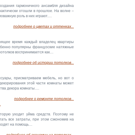
создания гармоничного ансамбля дизайна
актически отошли в прошлое. На волне –
ажную роль в них играют.....
подробнее о цветах и оттенках...
тоящее время каждый владелец квартиры
собенно популярны французские натяжные
толков воспринимается как....
подробнее об истории потолков...
суары, присматриваем мебель, но вот о
декорирования этой части комнаты может
ва декора комнаты.....
подробнее о ремонте потолков...
?
торую уходит уйма средств. Поэтому не
ать все затраты, при этом сэкономив на
одят на помощь....